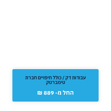
עבודות דק / כולל חיפויים חברת
טימברטק
החל מ- 889 ₪