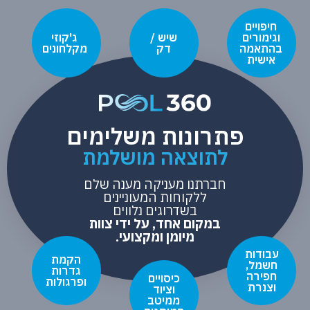
חיפויים
וגימורים
שיש /
ג'קוזי
בהתאמה
דק
מקלחונים
אישית
פתרונות משלימים
לתוצאה מושלמת
חברתנו מעניקה מענה שלם
ללקוחות המעוניינים
בשדרוגים נלווים
במקום אחד, על ידי צוות
מיומן ומקצועי.
עבודות
הקמת
חשמל,
גדרות
חפירה
כיסויים
ופרגולות
וצנרת
וציוד
ממיטב